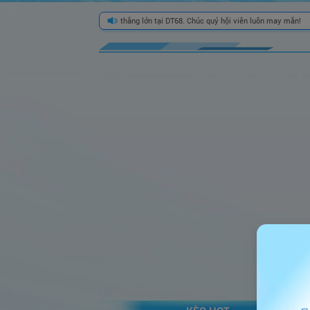
viên qt***38 thắng lớn tại DT68. Chúc quý hội viên luôn may mắn!
CÙNG DT6