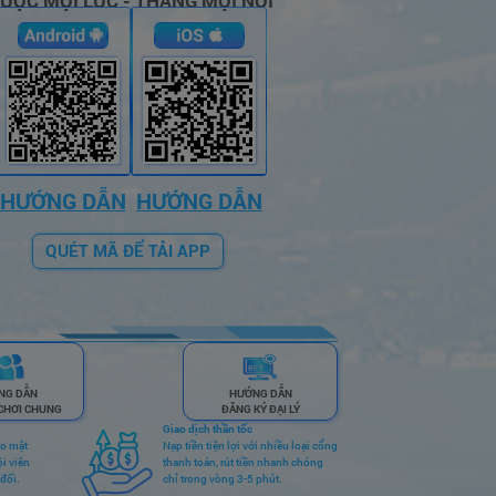
ƯỢC MỌI LÚC - THẮNG MỌI NƠI
ae******
+
265,600,800
VNĐ
hu******
+
200,626,450
VNĐ
ng******
+
140,000,000
VNĐ
HƯỚNG DẪN
HƯỚNG DẪN
em******
+
260,250,000
VNĐ
QUÉT MÃ ĐỂ TẢI APP
th******
+
110,000,000
VNĐ
po******
+
180,000,000
VNĐ
NG DẪN
HƯỚNG DẪN
po******
+
178,000,000
VNĐ
CHƠI CHUNG
ĐĂNG KÝ ĐẠI LÝ
Giao dịch thần tốc
ảo mật
Nạp tiền tiện lợi với nhiều loại cổng
sh******
+
216,720,000
VNĐ
ội viên
thanh toán, rút tiền nhanh chóng
 đối.
chỉ trong vòng 3-5 phút.