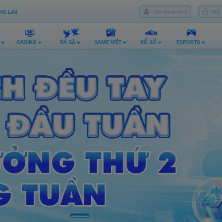
G LAI!
CASINO
ĐÁ GÀ
GAME VIỆT
XỐ SỐ
ESPORTS