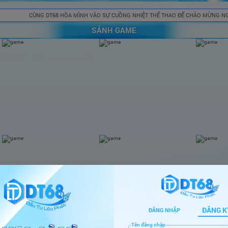
8 HÒA MÌNH VÀO SỰ CUỒNG NHIỆT THỂ THAO ĐỂ CHÀO MỪNG NGÀY HỘI WORLD CUP 202
SẢNH GAME
ĐĂNG K
ĐĂNG NHẬP
Tên đăng nhập