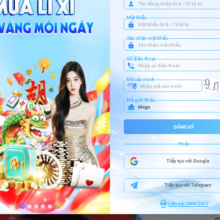
HŨ SẮP NỔ
Mật khẩu
Xác nhận mật khẩu
Số điện thoại
Mã xác minh
Mã giới thiệu
9
,
0
0
0
,
0
0
0
,
0
0
0
VNĐ
CƯỢC NGAY
ĐĂNG KÝ
Hoặc
HOT DT68
Tiếp tục với Google
Tiếp tục với Telegram
Liên hệ CSKH 24/7
NHÀ