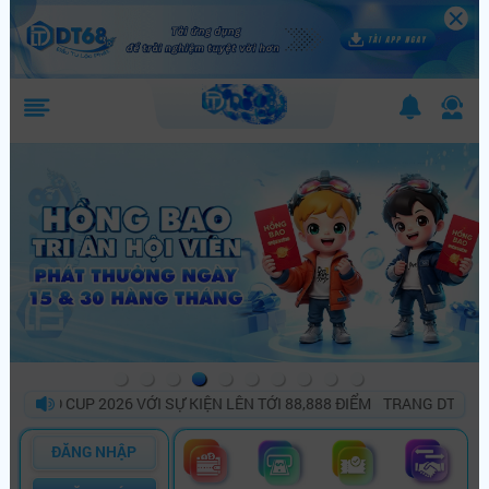
D CUP 2026 VỚI SỰ KIỆN LÊN TỚI 88,888 ĐIỂM
TRANG DT68 BÙNG 
ĐĂNG NHẬP