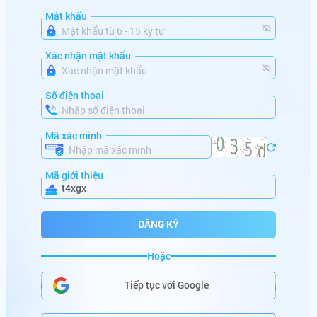
vi******
+
600,000,000
VNĐ
Mật khẩu
mo******
+
382,560,000
VNĐ
Xác nhận mật khẩu
mi******
+
186,523,546
VNĐ
da******
+
150,000,000
VNĐ
Số điện thoại
ma******
+
100,880,000
VNĐ
Mã xác minh
lu******
+
164,000,000
VNĐ
Mã giới thiệu
ta******
+
766,000,000
VNĐ
t4xgx
mi******
+
686,000,000
VNĐ
ĐĂNG KÝ
sh******
+
250,001,000
VNĐ
Hoặc
HŨ SẮP NỔ
go******
+
286,122,000
VNĐ
Tiếp tục với Google
be******
+
99,000,000
VNĐ