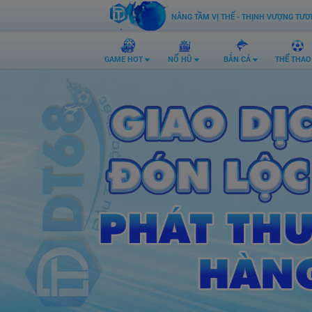
NÂNG TẦM VỊ THẾ - THỊNH VƯỢNG TƯƠN
GAME HOT
NỔ HŨ
BẮN CÁ
THỂ THAO