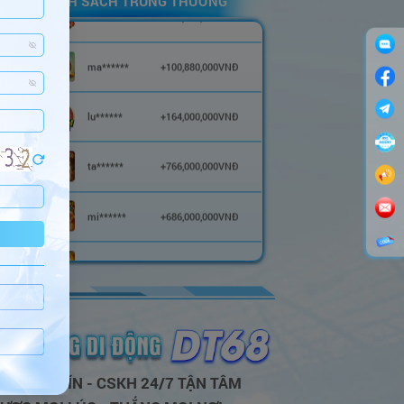
DANH SÁCH TRÚNG THƯỞNG
ma******
+
100,880,000
VNĐ
lu******
+
164,000,000
VNĐ
ta******
+
766,000,000
VNĐ
mi******
+
686,000,000
VNĐ
sh******
+
250,001,000
VNĐ
go******
+
286,122,000
VNĐ
be******
+
99,000,000
VNĐ
hi******
+
222,600,000
VNĐ
 CÁI UY TÍN - CSKH 24/7 TẬN TÂM