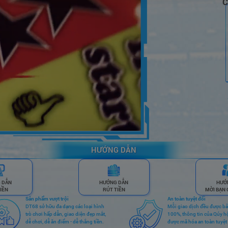
C
HƯỚNG DẪN
 DẪN
HƯỚNG DẪN
HƯỚ
IỀN
RÚT TIỀN
MỜI BẠN 
Sản phẩm vượt trội
An toàn tuyệt đối
DT68 sở hữu đa dạng các loại hình
Mỗi giao dịch đều được b
trò chơi hấp dẫn, giao diện đẹp mắt,
100%, thông tin của Qúy h
dễ chơi, dễ ăn điểm - dễ thắng tiền.
được mã hóa an toàn tuyệt