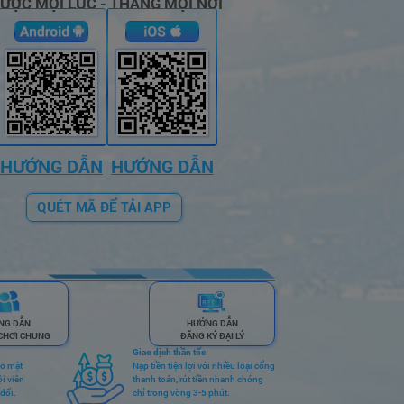
ƯỢC MỌI LÚC - THẮNG MỌI NƠI
ae******
+
265,600,800
VNĐ
hu******
+
200,626,450
VNĐ
ng******
+
140,000,000
VNĐ
HƯỚNG DẪN
HƯỚNG DẪN
em******
+
260,250,000
VNĐ
QUÉT MÃ ĐỂ TẢI APP
th******
+
110,000,000
VNĐ
po******
+
180,000,000
VNĐ
po******
+
178,000,000
VNĐ
NG DẪN
HƯỚNG DẪN
CHƠI CHUNG
ĐĂNG KÝ ĐẠI LÝ
Giao dịch thần tốc
ảo mật
Nạp tiền tiện lợi với nhiều loại cổng
sh******
+
216,720,000
VNĐ
ội viên
thanh toán, rút tiền nhanh chóng
 đối.
chỉ trong vòng 3-5 phút.