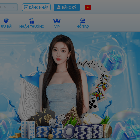
ĐĂNG NHẬP
ĐĂNG KÝ
ƯU ĐÃI
NHẬN THƯỞNG
VIP
HỖ TRỢ
th******
+
110,000,000
VNĐ
po******
+
180,000,000
VNĐ
po******
+
178,000,000
VNĐ