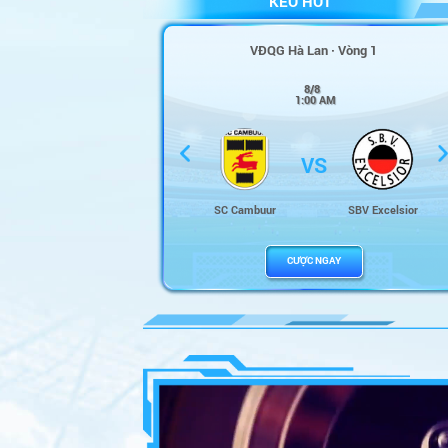
KÈO HOT
 Hà Lan · Vòng 1
VĐQG Hà Lan · Vòng 1
9/8 

8/8 

 2:00 AM
 1:00 AM
VS
VS
ADO Den Haag
SC Cambuur
SBV Excelsior
CƯỢC NGAY
CƯỢC NGAY