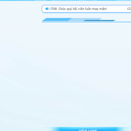
x thắng lớn tại DT68. Chúc quý hội viên luôn may mắn!
CÙNG DT68 HÒA MÌN