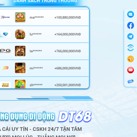
DANH SÁCH TRÚNG THƯỞNG
ma******
+
100,880,000
VNĐ
lu******
+
164,000,000
VNĐ
ta******
+
766,000,000
VNĐ
mi******
+
686,000,000
VNĐ
sh******
+
250,001,000
VNĐ
go******
+
286,122,000
VNĐ
be******
+
99,000,000
VNĐ
hi******
+
222,600,000
VNĐ
 CÁI UY TÍN - CSKH 24/7 TẬN TÂM