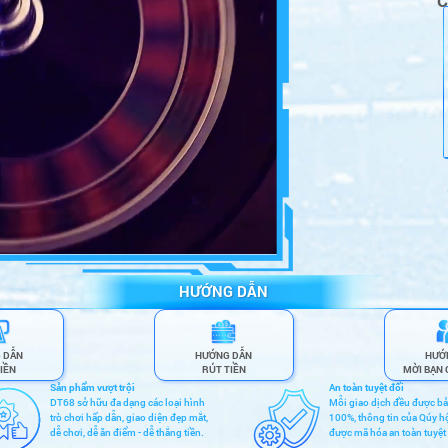
C
HƯỚNG DẪN
 DẪN
HƯỚNG DẪN
HƯỚ
IỀN
RÚT TIỀN
MỜI BẠN 
Sản phẩm vượt trội
An toàn tuyệt đối
DT68 sở hữu đa dạng các loại hình
Mỗi giao dịch đều được b
trò chơi hấp dẫn, giao diện đẹp mắt,
100%, thông tin của Qúy h
dễ chơi, dễ ăn điểm - dễ thắng tiền.
được mã hóa an toàn tuyệt