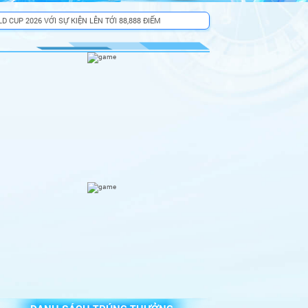
sh******
+
216,720,000
VNĐ
KIỆN LÊN TỚI 88,888 ĐIỂM
TRANG DT68 BÙNG NỔ VỚI CHUỖI SỰ KIỆN NẠP
ng******
+
333,043,290
VNĐ
go******
+
536,440,000
VNĐ
th******
+
222,540,000
VNĐ
vi******
+
600,000,000
VNĐ
mo******
+
382,560,000
VNĐ
mi******
+
186,523,546
VNĐ
da******
+
150,000,000
VNĐ