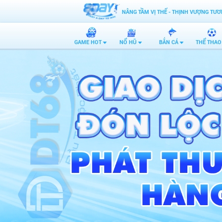
NÂNG TẦM VỊ THẾ - THỊNH VƯỢNG TƯƠN
GAME HOT
NỔ HŨ
BẮN CÁ
THỂ THAO