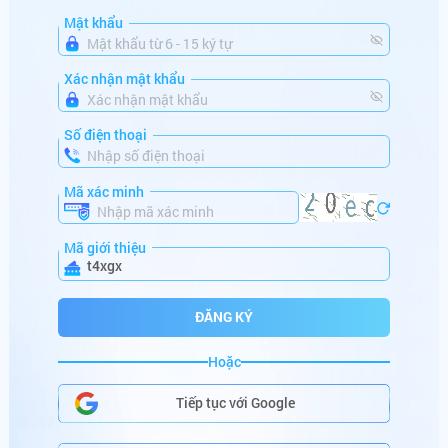
mo******
+
382,560,000
VNĐ
Mật khẩu
mi******
+
186,523,546
VNĐ
Xác nhận mật khẩu
da******
+
150,000,000
VNĐ
Số điện thoại
ma******
+
100,880,000
VNĐ
lu******
+
164,000,000
VNĐ
Mã xác minh
ta******
+
766,000,000
VNĐ
Mã giới thiệu
t4xgx
mi******
+
686,000,000
VNĐ
sh******
+
250,001,000
VNĐ
ĐĂNG KÝ
go******
+
286,122,000
VNĐ
Hoặc
HŨ SẮP NỔ
be******
+
99,000,000
VNĐ
Tiếp tục với Google
hi******
+
222,600,000
VNĐ