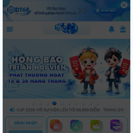
 CUP 2026 VỚI SỰ KIỆN LÊN TỚI 88,888 ĐIỂM
TRANG DT68 BÙNG N
ĐĂNG NHẬP