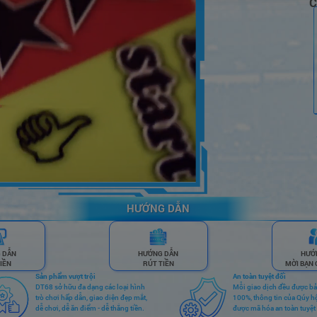
C
HƯỚNG DẪN
 DẪN
HƯỚNG DẪN
HƯỚ
IỀN
RÚT TIỀN
MỜI BẠN 
Sản phẩm vượt trội
An toàn tuyệt đối
DT68 sở hữu đa dạng các loại hình
Mỗi giao dịch đều được b
trò chơi hấp dẫn, giao diện đẹp mắt,
100%, thông tin của Qúy h
dễ chơi, dễ ăn điểm - dễ thắng tiền.
được mã hóa an toàn tuyệt