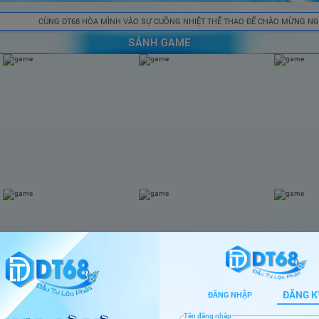
8 HÒA MÌNH VÀO SỰ CUỒNG NHIỆT THỂ THAO ĐỂ CHÀO MỪNG NGÀY HỘI WORLD CUP 202
SẢNH GAME
ĐĂNG K
ĐĂNG NHẬP
Tên đăng nhập