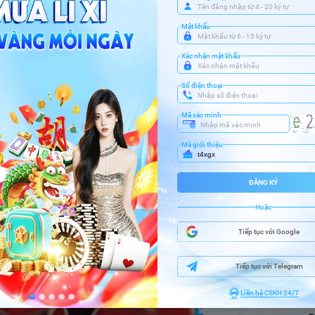
HŨ SẮP NỔ
Mật khẩu
Xác nhận mật khẩu
Số điện thoại
Mã xác minh
Mã giới thiệu
9
,
0
0
0
,
0
0
0
,
0
0
0
VNĐ
CƯỢC NGAY
ĐĂNG KÝ
Hoặc
HOT DT68
Tiếp tục với Google
Tiếp tục với Telegram
Liên hệ CSKH 24/7
NHÀ