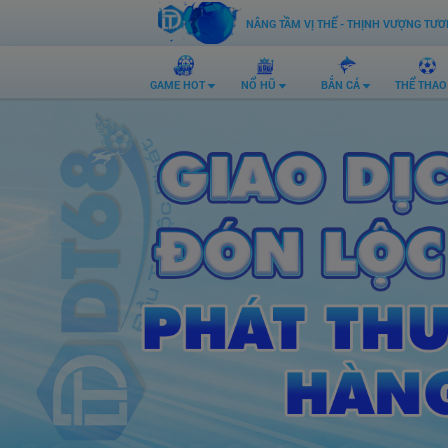
NÂNG TẦM VỊ THẾ - THỊNH VƯỢNG TƯƠN
GAME HOT
NỔ HŨ
BẮN CÁ
THỂ THAO