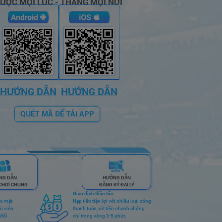
ƯỢC MỌI LÚC - THẮNG MỌI NƠI
ae******
+
265,600,800
VNĐ
hu******
+
200,626,450
VNĐ
ng******
+
140,000,000
VNĐ
HƯỚNG DẪN
HƯỚNG DẪN
em******
+
260,250,000
VNĐ
QUÉT MÃ ĐỂ TẢI APP
th******
+
110,000,000
VNĐ
po******
+
180,000,000
VNĐ
NG DẪN
HƯỚNG DẪN
po******
+
178,000,000
VNĐ
CHƠI CHUNG
ĐĂNG KÝ ĐẠI LÝ
Giao dịch thần tốc
ảo mật
Nạp tiền tiện lợi với nhiều loại cổng
sh******
+
216,720,000
VNĐ
ội viên
thanh toán, rút tiền nhanh chóng
 đối.
chỉ trong vòng 3-5 phút.