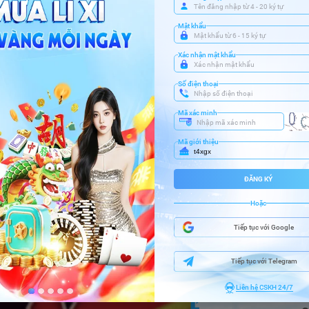
HŨ SẮP NỔ
Mật khẩu
Xác nhận mật khẩu
Số điện thoại
Mã xác minh
Mã giới thiệu
9
,
0
0
0
,
0
0
0
,
0
0
0
VNĐ
CƯỢC NGAY
ĐĂNG KÝ
Hoặc
HOT DT68
Tiếp tục với Google
Tiếp tục với Telegram
Liên hệ CSKH 24/7
NHÀ