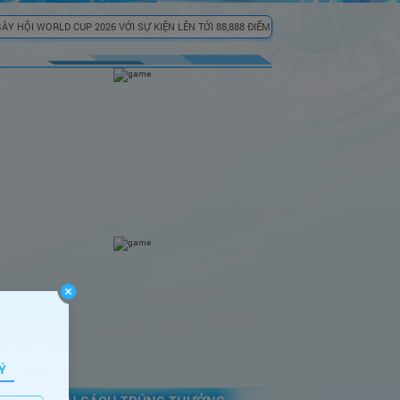
26 VỚI SỰ KIỆN LÊN TỚI 88,888 ĐIỂM
TRANG DT68 BÙNG NỔ VỚI CHUỖI 
sh******
+
216,720,000
VNĐ
ng******
+
333,043,290
VNĐ
go******
+
536,440,000
VNĐ
th******
+
222,540,000
VNĐ
vi******
+
600,000,000
VNĐ
mo******
+
382,560,000
VNĐ
mi******
+
186,523,546
VNĐ
Ý
da******
+
150,000,000
VNĐ