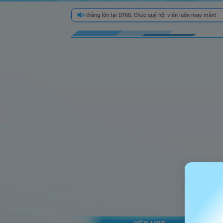
 viên qt***38 thắng lớn tại DT68. Chúc quý hội viên luôn may mắn!
CÙNG DT