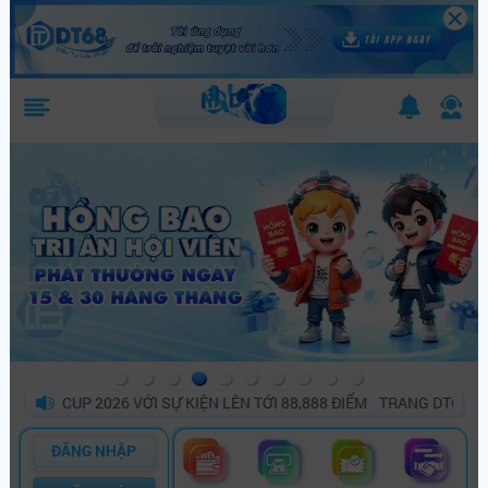
 CUP 2026 VỚI SỰ KIỆN LÊN TỚI 88,888 ĐIỂM
TRANG DT68 BÙNG N
ĐĂNG NHẬP