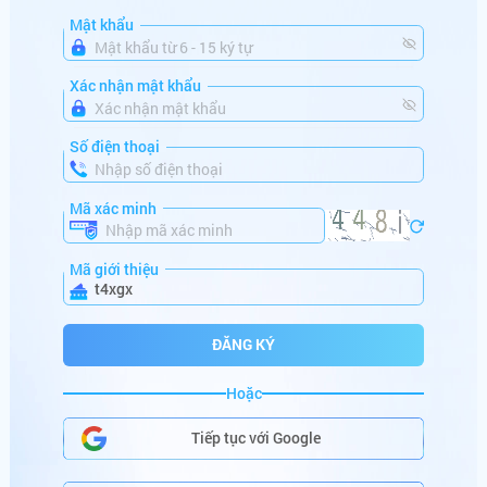
vi******
+
600,000,000
VNĐ
Mật khẩu
mo******
+
382,560,000
VNĐ
Xác nhận mật khẩu
mi******
+
186,523,546
VNĐ
Số điện thoại
da******
+
150,000,000
VNĐ
ma******
+
100,880,000
VNĐ
Mã xác minh
lu******
+
164,000,000
VNĐ
Mã giới thiệu
t4xgx
ta******
+
766,000,000
VNĐ
mi******
+
686,000,000
VNĐ
ĐĂNG KÝ
sh******
+
250,001,000
VNĐ
Hoặc
HŨ SẮP NỔ
go******
+
286,122,000
VNĐ
Tiếp tục với Google
be******
+
99,000,000
VNĐ